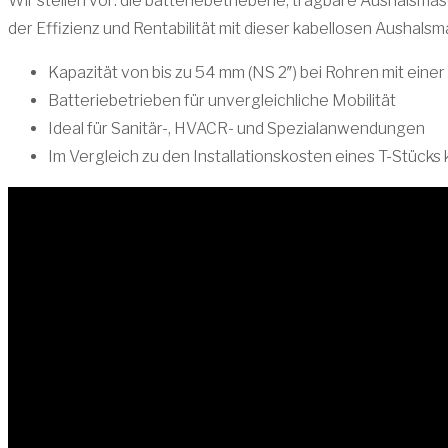
Wir stellen vor: die batteriebetriebene, tragbare Aushalsmas
der Effizienz und Rentabilität mit dieser kabellosen Aushalsm
Kapazität von bis zu 54 mm (NS 2″) bei Rohren mit eine
Batteriebetrieben für unvergleichliche Mobilität
Ideal für Sanitär-, HVACR- und Spezialanwendungen
Im Vergleich zu den Installationskosten eines T-Stück