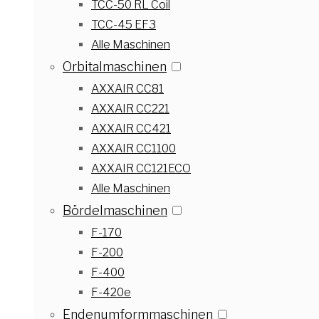
TCC-50 RL Coil
TCC-45 EF3
Alle Maschinen
Orbitalmaschinen
AXXAIR CC81
AXXAIR CC221
AXXAIR CC421
AXXAIR CC1100
AXXAIR CC121ECO
Alle Maschinen
Bördelmaschinen
F-170
F-200
F-400
F-420e
Endenumformmaschinen