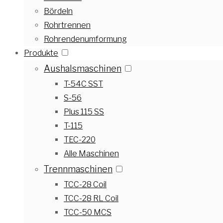
Bördeln
Rohrtrennen
Rohrendenumformung
Produkte
Aushalsmaschinen
T-54C SST
S-56
Plus 115 SS
T-115
TEC-220
Alle Maschinen
Trennmaschinen
TCC-28 Coil
TCC-28 RL Coil
TCC-50 MCS