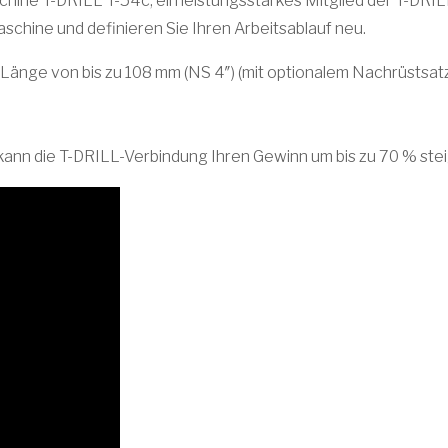
chine T-DRILL T-54c, ein leistungsstarkes Mitglied der T-DRIL
aschine und definieren Sie Ihren Arbeitsablauf neu.
r Länge von bis zu 108 mm (NS 4″) (mit optionalem Nachrüstsat
s kann die T-DRILL-Verbindung Ihren Gewinn um bis zu 70 % ste