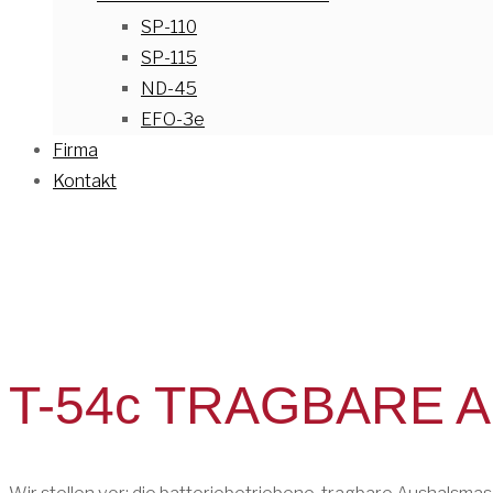
SP-110
SP-115
ND-45
EFO-3e
Firma
Kontakt
T-54c TRAGBARE