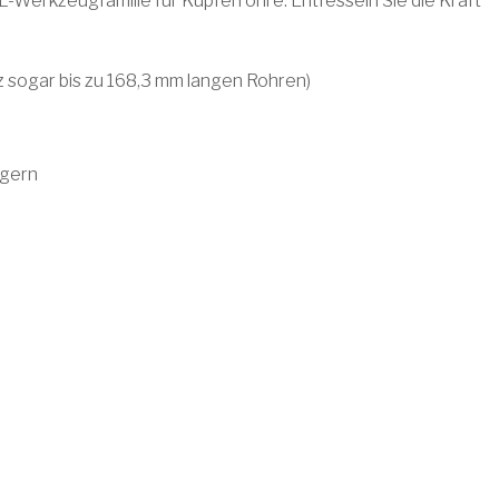
L-Werkzeugfamilie für Kupferrohre. Entfesseln Sie die Kraft
z sogar bis zu 168,3 mm langen Rohren)
igern