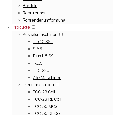
Bördeln
Rohrtrennen
Rohrendenumformung
Produkte
Aushalsmaschinen
T-54C SST
S-56
Plus 115 SS
T-115
TEC-220
Alle Maschinen
Trennmaschinen
TCC-28 Coil
TCC-28 RL Coil
TCC-50 MCS
TCC-50 RL Coil